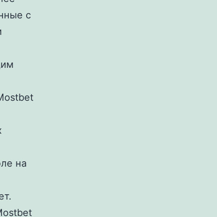
нные с
и
щим
Mostbet
х
ле на
ет.
Mostbet