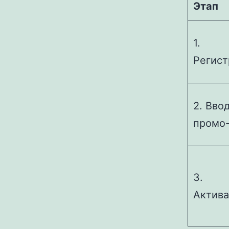
Этап
1.
Регист
2. Вво
промо
3.
Актив