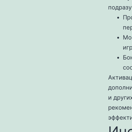
подразу
Пр
пе
Мо
иг
Бо
со
Активац
дополни
и други
рекомен
эффекти
Инс