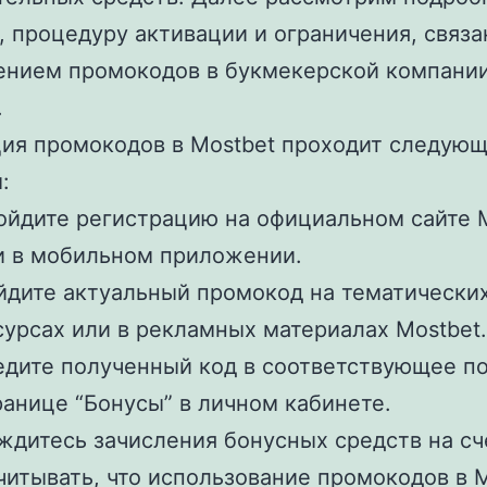
, процедуру активации и ограничения, связа
ением промокодов в букмекерской компани
.
ия промокодов в Mostbet проходит следую
:
ойдите регистрацию на официальном сайте 
и в мобильном приложении.
йдите актуальный промокод на тематически
сурсах или в рекламных материалах Mostbet.
едите полученный код в соответствующее по
ранице “Бонусы” в личном кабинете.
ждитесь зачисления бонусных средств на сч
читывать, что использование промокодов в 