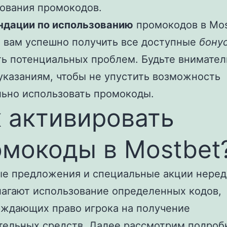
ования промокодов.
ндации по использованию
промокодов в Mos
 вам успешно получить все доступные
бону
ь потенциальных проблем. Будьте внимател
указаниям, чтобы не упустить возможность
ьно использовать промокоды.
 активировать
мокоды в Mostbet
е предложения и специальные акции неред
агают использование определенных кодов,
ждающих право игрока на получение
ельных средств. Далее рассмотрим подроб