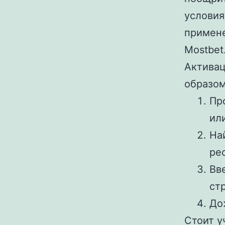
условия
примен
Mostbet
Активац
образом
Пр
ил
На
ре
Вв
ст
До
Стоит у