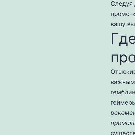
Следуя 
промо-к
вашу вы
Гд
пр
Отыскив
важным 
гемблин
геймеры
рекоме
промок
сущест