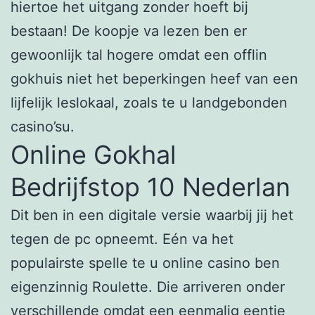
hiertoe het uitgang zonder hoeft bij
bestaan! De koopje va lezen ben er
gewoonlijk tal hogere omdat een offlin
gokhuis niet het beperkingen heef van een
lijfelijk leslokaal, zoals te u landgebonden
casino’su.
Online Gokhal
Bedrijfstop 10 Nederlan
Dit ben in een digitale versie waarbij jij het
tegen de pc opneemt. Eén va het
populairste spelle te u online casino ben
eigenzinnig Roulette. Die arriveren onder
verschillende omdat een eenmalig eentje