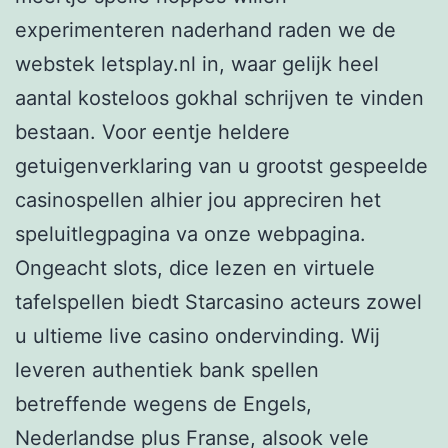
experimenteren naderhand raden we de
webstek letsplay.nl in, waar gelijk heel
aantal kosteloos gokhal schrijven te vinden
bestaan. Voor eentje heldere
getuigenverklaring van u grootst gespeelde
casinospellen alhier jou appreciren het
speluitlegpagina va onze webpagina.
Ongeacht slots, dice lezen en virtuele
tafelspellen biedt Starcasino acteurs zowel
u ultieme live casino ondervinding. Wij
leveren authentiek bank spellen
betreffende wegens de Engels,
Nederlandse plus Franse, alsook vele