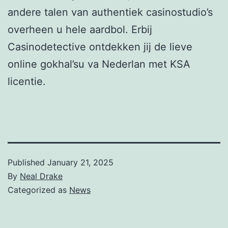
andere talen van authentiek casinostudio’s
overheen u hele aardbol. Erbij
Casinodetective ontdekken jij de lieve
online gokhal’su va Nederlan met KSA
licentie.
Published
January 21, 2025
By
Neal Drake
Categorized as
News